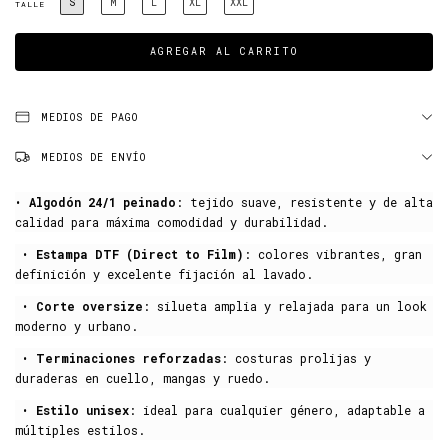
S
M
L
XL
XXL
TALLE
MEDIOS DE PAGO
MEDIOS DE ENVÍO
•
Algodón 24/1 peinado
: tejido suave, resistente y de alta
calidad para máxima comodidad y durabilidad.
•
Estampa DTF (Direct to Film)
: colores vibrantes, gran
definición y excelente fijación al lavado.
•
Corte oversize
: silueta amplia y relajada para un look
moderno y urbano.
•
Terminaciones reforzadas
: costuras prolijas y
duraderas en cuello, mangas y ruedo.
•
Estilo unisex
: ideal para cualquier género, adaptable a
múltiples estilos.