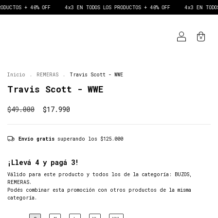
S + 40% OFF
4x3 EN TODOS LOS PRODUCTOS + 40% OFF
4x3 EN TODOS LOS P
0
Inicio
.
REMERAS
.
Travis Scott - WWE
Travis Scott - WWE
$49.000
$17.990
Envío gratis
superando los
$125.000
¡Llevá 4 y pagá 3!
Válido para este producto y todos los de la categoría: BUZOS,
REMERAS.
Podés combinar esta promoción con otros productos de la misma
categoría.