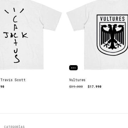
4X3
 Travis Scott
Vultures
990
$39.000
$17.990
CATEGORÍAS