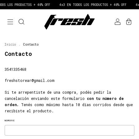
DOS LOS PRODUCTOS + 40% OFF
4x3 EN TODOS LOS PRODUCTOS + 40% OFF
4x
0
Inicio
.
Contacto
Contacto
3541335468
freshstorear@gmail.com
Si te arrepentiste de una compra, podés pedir la
cancelación enviando este formulario
con tu número de
orden.
Tenés como máximo hasta 10 días corridos desde que
recibiste el producto.
NOMBRE