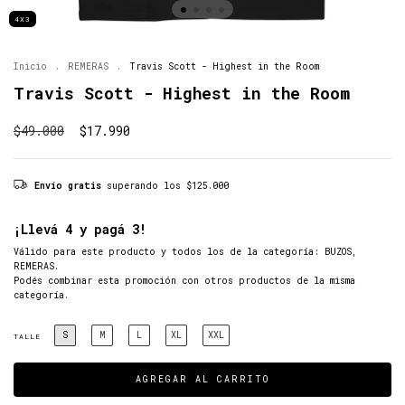
4X3
Inicio
.
REMERAS
.
Travis Scott - Highest in the Room
Travis Scott - Highest in the Room
$49.000
$17.990
Envío gratis
superando los
$125.000
¡Llevá 4 y pagá 3!
Válido para este producto y todos los de la categoría: BUZOS,
REMERAS.
Podés combinar esta promoción con otros productos de la misma
categoría.
S
M
L
XL
XXL
TALLE