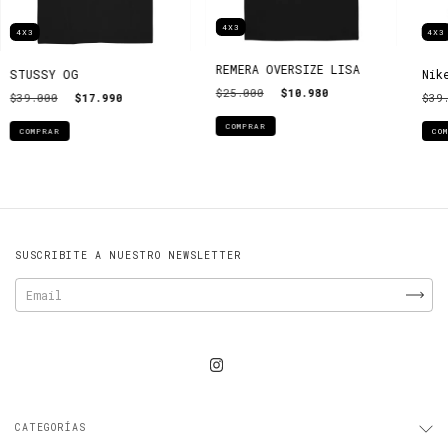
4X3
4X3
4X3
REMERA OVERSIZE LISA
STUSSY OG
Nik
$25.000
$10.980
$39.000
$17.990
$39
COMPRAR
COMPRAR
CO
SUSCRIBITE A NUESTRO NEWSLETTER
CATEGORÍAS