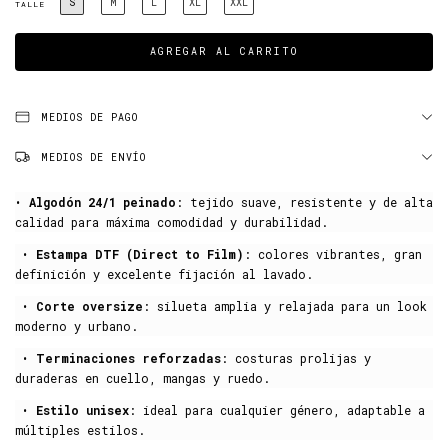
S
M
L
XL
XXL
TALLE
MEDIOS DE PAGO
MEDIOS DE ENVÍO
•
Algodón 24/1 peinado
: tejido suave, resistente y de alta
calidad para máxima comodidad y durabilidad.
•
Estampa DTF (Direct to Film)
: colores vibrantes, gran
definición y excelente fijación al lavado.
•
Corte oversize
: silueta amplia y relajada para un look
moderno y urbano.
•
Terminaciones reforzadas
: costuras prolijas y
duraderas en cuello, mangas y ruedo.
•
Estilo unisex
: ideal para cualquier género, adaptable a
múltiples estilos.