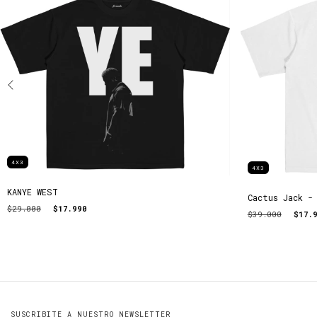
4X3
4X3
KANYE WEST
Cactus Jack -
$29.000
$17.990
$39.000
$17.
SUSCRIBITE A NUESTRO NEWSLETTER