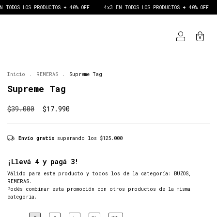
ODUCTOS + 40% OFF
4x3 EN TODOS LOS PRODUCTOS + 40% OFF
4x3 EN TODOS
0
Inicio
.
REMERAS
.
Supreme Tag
Supreme Tag
$39.000
$17.990
Envío gratis
superando los
$125.000
¡Llevá 4 y pagá 3!
Válido para este producto y todos los de la categoría: BUZOS,
REMERAS.
Podés combinar esta promoción con otros productos de la misma
categoría.