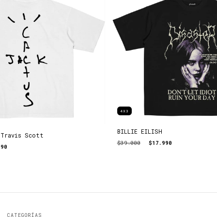
4X3
BILLIE EILISH
 Travis Scott
$39.000
$17.990
990
CATEGORÍAS