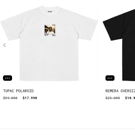
4X3
4X3
TUPAC POLAROID
REMERA OVERSI
$39.000
$17.990
$25.000
$10.