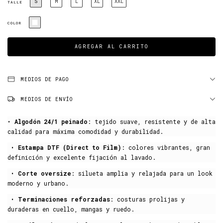
S
M
L
XL
XXL
TALLE
COLOR
MEDIOS DE PAGO
MEDIOS DE ENVÍO
•
Algodón 24/1 peinado
: tejido suave, resistente y de alta
calidad para máxima comodidad y durabilidad.
•
Estampa DTF (Direct to Film)
: colores vibrantes, gran
definición y excelente fijación al lavado.
•
Corte oversize
: silueta amplia y relajada para un look
moderno y urbano.
•
Terminaciones reforzadas
: costuras prolijas y
duraderas en cuello, mangas y ruedo.