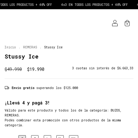
UCTOS + 40% OFF
4x3 EN TODOS LOS PRODUCTOS + 40% OFF
4x3 EN TODOS 
0
Inicio
.
REMERAS
.
Stussy Ice
Stussy Ice
$49.990
$19.990
3
cuotas sin interés de
$6.663,33
Envío gratis
superando los
$125.000
¡Llevá 4 y pagá 3!
Válido para este producto y todos los de la categoría: BUZOS,
REMERAS.
Podés combinar esta promoción con otros productos de la misma
categoría.