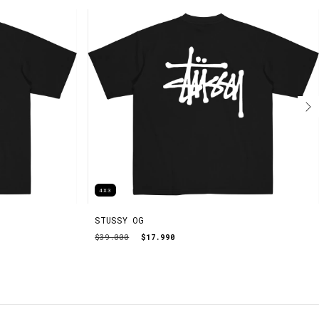
4X3
STUSSY OG
$39.000
$17.990