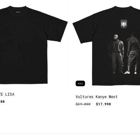
4X3
ZE LISA
Vultures Kanye West
980
$39.000
$17.990