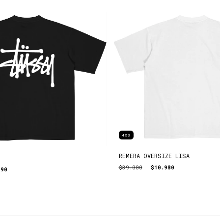
4X3
REMERA OVERSIZE LISA
$39.000
$10.980
990