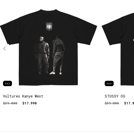
4X3
4X3
Vultures Kanye West
STUSSY OG
$39.000
$17.990
$39.000
$17.