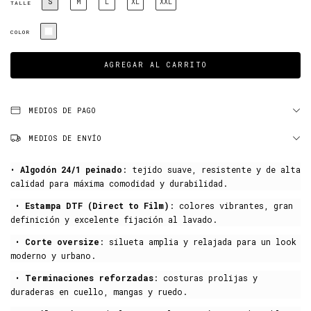
S
M
L
XL
XXL
TALLE
COLOR
MEDIOS DE PAGO
MEDIOS DE ENVÍO
•
Algodón 24/1 peinado
: tejido suave, resistente y de alta
calidad para máxima comodidad y durabilidad.
•
Estampa DTF (Direct to Film)
: colores vibrantes, gran
definición y excelente fijación al lavado.
•
Corte oversize
: silueta amplia y relajada para un look
moderno y urbano.
•
Terminaciones reforzadas
: costuras prolijas y
duraderas en cuello, mangas y ruedo.