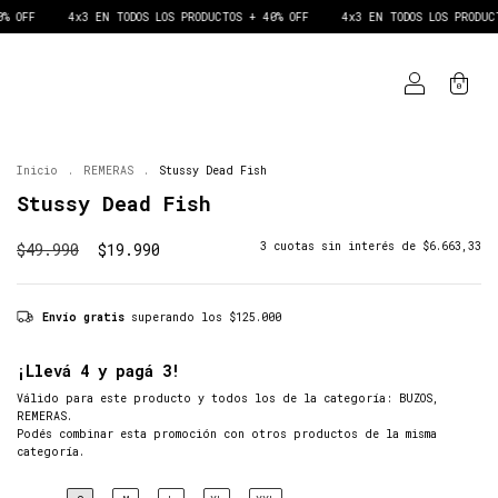
4x3 EN TODOS LOS PRODUCTOS + 40% OFF
4x3 EN TODOS LOS PRODUCTOS + 
0
Inicio
.
REMERAS
.
Stussy Dead Fish
Stussy Dead Fish
$49.990
$19.990
3
cuotas sin interés de
$6.663,33
Envío gratis
superando los
$125.000
¡Llevá 4 y pagá 3!
Válido para este producto y todos los de la categoría: BUZOS,
REMERAS.
Podés combinar esta promoción con otros productos de la misma
categoría.