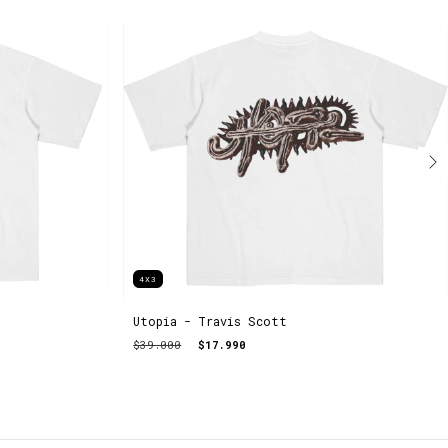
4X3
Utopia - Travis Scott
$39.000
$17.990