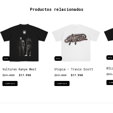
Productos relacionados
4X3
4X3
4X3
BIL
Vultures Kanye West
Utopia - Travis Scott
$39
$39.000
$17.990
$39.000
$17.990
CO
COMPRAR
COMPRAR