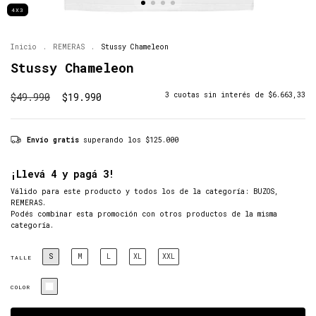
4X3
Inicio
.
REMERAS
.
Stussy Chameleon
Stussy Chameleon
$49.990
$19.990
3
cuotas sin interés de
$6.663,33
Envío gratis
superando los
$125.000
¡Llevá 4 y pagá 3!
Válido para este producto y todos los de la categoría: BUZOS,
REMERAS.
Podés combinar esta promoción con otros productos de la misma
categoría.
S
M
L
XL
XXL
TALLE
COLOR