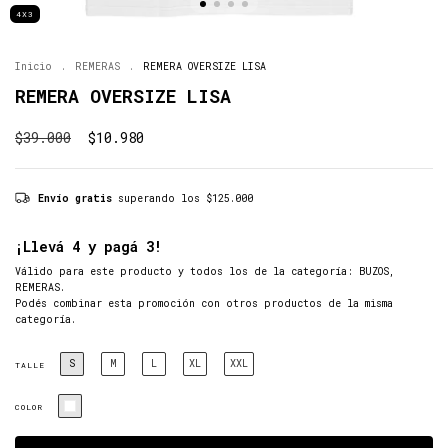
4X3
Inicio
.
REMERAS
.
REMERA OVERSIZE LISA
REMERA OVERSIZE LISA
$39.000
$10.980
Envío gratis
superando los
$125.000
¡Llevá 4 y pagá 3!
Válido para este producto y todos los de la categoría: BUZOS,
REMERAS.
Podés combinar esta promoción con otros productos de la misma
categoría.
S
M
L
XL
XXL
TALLE
COLOR