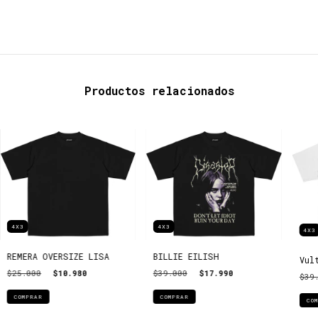
Productos relacionados
4X3
4X3
4X3
REMERA OVERSIZE LISA
BILLIE EILISH
Vul
$25.000
$10.980
$39.000
$17.990
$39
COMPRAR
COMPRAR
CO