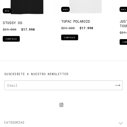
4X3
4X3
4X3
TUPAC POLAROID
JUS
STUSSY OG
TOU
$39.000
$17.990
$39.000
$17.990
$39
COMPRAR
COMPRAR
CO
SUSCRIBITE A NUESTRO NEWSLETTER
CATEGORÍAS