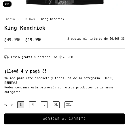
4X3
Inicio
.
REMERAS
.
King Kendrick
King Kendrick
$49.990
$19.990
3
cuotas sin interés de
$6.663,33
Envío gratis
superando los
$125.000
¡Llevá 4 y pagá 3!
Válido para este producto y todos los de la categoría: BUZOS,
REMERAS.
Podés combinar esta promoción con otros productos de la misma
categoría.
S
M
L
XL
XXL
TALLE