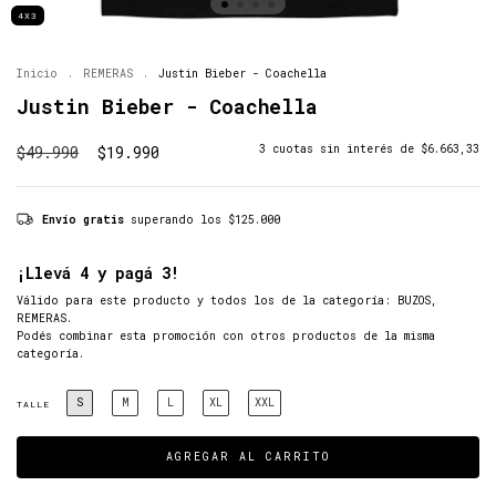
4X3
Inicio
.
REMERAS
.
Justin Bieber - Coachella
Justin Bieber - Coachella
$49.990
$19.990
3
cuotas sin interés de
$6.663,33
Envío gratis
superando los
$125.000
¡Llevá 4 y pagá 3!
Válido para este producto y todos los de la categoría: BUZOS,
REMERAS.
Podés combinar esta promoción con otros productos de la misma
categoría.
S
M
L
XL
XXL
TALLE