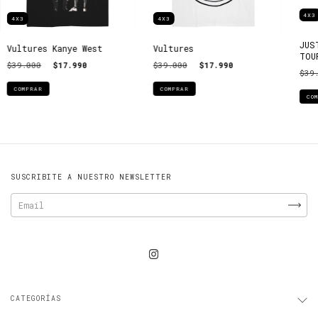
4X3
4X3
4X3
JUS
Vultures Kanye West
Vultures
TOU
$39.000
$17.990
$39.000
$17.990
$39
COMPRAR
COMPRAR
CO
SUSCRIBITE A NUESTRO NEWSLETTER
CATEGORÍAS