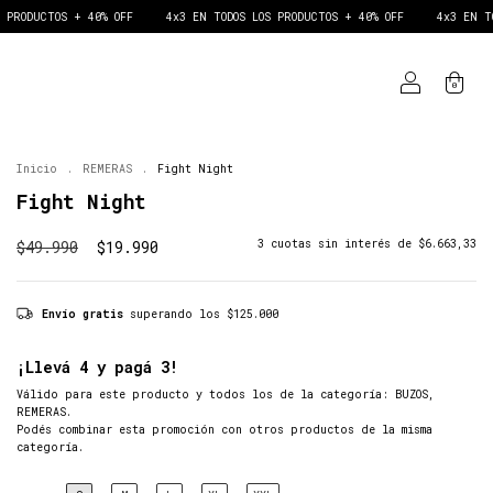
TOS + 40% OFF
4x3 EN TODOS LOS PRODUCTOS + 40% OFF
4x3 EN TODOS LOS
0
Inicio
.
REMERAS
.
Fight Night
Fight Night
$49.990
$19.990
3
cuotas sin interés de
$6.663,33
Envío gratis
superando los
$125.000
¡Llevá 4 y pagá 3!
Válido para este producto y todos los de la categoría: BUZOS,
REMERAS.
Podés combinar esta promoción con otros productos de la misma
categoría.