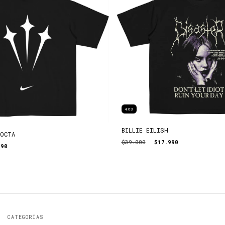
4X3
BILLIE EILISH
NOCTA
$39.000
$17.990
990
CATEGORÍAS