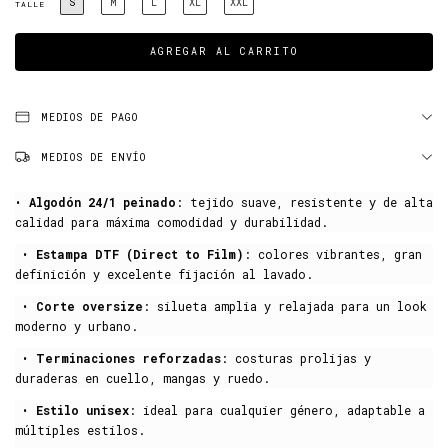
S
M
L
XL
XXL
TALLE
MEDIOS DE PAGO
MEDIOS DE ENVÍO
•
Algodón 24/1 peinado
: tejido suave, resistente y de alta
calidad para máxima comodidad y durabilidad.
•
Estampa DTF (Direct to Film)
: colores vibrantes, gran
definición y excelente fijación al lavado.
•
Corte oversize
: silueta amplia y relajada para un look
moderno y urbano.
•
Terminaciones reforzadas
: costuras prolijas y
duraderas en cuello, mangas y ruedo.
•
Estilo unisex
: ideal para cualquier género, adaptable a
múltiples estilos.