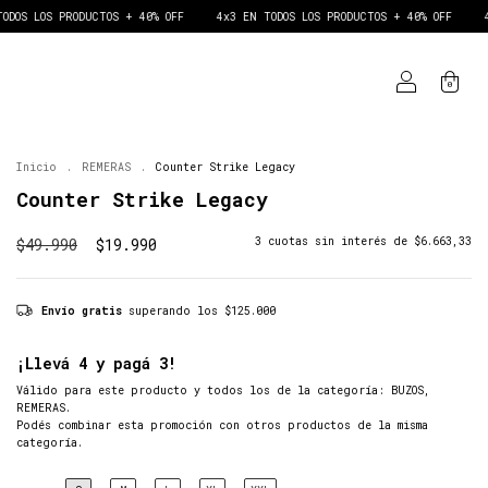
UCTOS + 40% OFF
4x3 EN TODOS LOS PRODUCTOS + 40% OFF
4x3 EN TODOS 
0
Inicio
.
REMERAS
.
Counter Strike Legacy
Counter Strike Legacy
$49.990
$19.990
3
cuotas sin interés de
$6.663,33
Envío gratis
superando los
$125.000
¡Llevá 4 y pagá 3!
Válido para este producto y todos los de la categoría: BUZOS,
REMERAS.
Podés combinar esta promoción con otros productos de la misma
categoría.