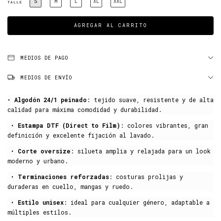
S
M
L
XL
XXL
TALLE
MEDIOS DE PAGO
MEDIOS DE ENVÍO
•
Algodón 24/1 peinado
: tejido suave, resistente y de alta
calidad para máxima comodidad y durabilidad.
•
Estampa DTF (Direct to Film)
: colores vibrantes, gran
definición y excelente fijación al lavado.
•
Corte oversize
: silueta amplia y relajada para un look
moderno y urbano.
•
Terminaciones reforzadas
: costuras prolijas y
duraderas en cuello, mangas y ruedo.
•
Estilo unisex
: ideal para cualquier género, adaptable a
múltiples estilos.