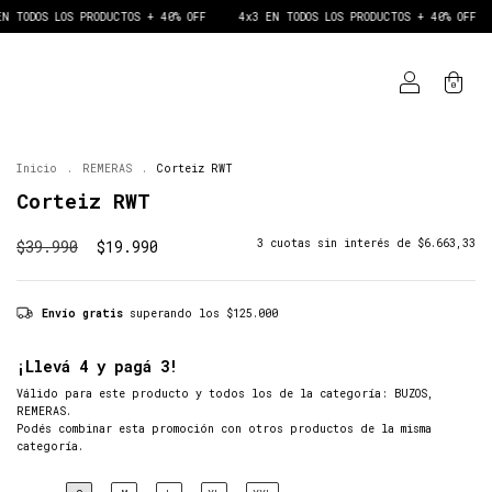
RODUCTOS + 40% OFF
4x3 EN TODOS LOS PRODUCTOS + 40% OFF
4x3 EN TOD
0
Inicio
.
REMERAS
.
Corteiz RWT
Corteiz RWT
$39.990
$19.990
3
cuotas sin interés de
$6.663,33
Envío gratis
superando los
$125.000
¡Llevá 4 y pagá 3!
Válido para este producto y todos los de la categoría: BUZOS,
REMERAS.
Podés combinar esta promoción con otros productos de la misma
categoría.