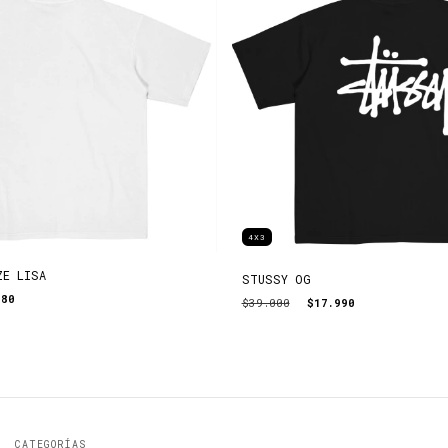
4X3
ZE LISA
STUSSY OG
980
$39.000
$17.990
CATEGORÍAS