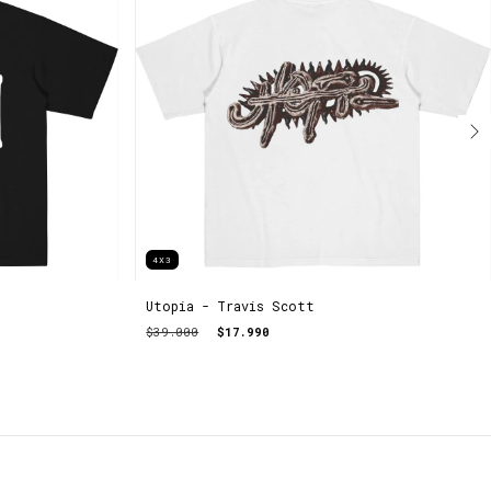
4X3
Utopia - Travis Scott
$39.000
$17.990