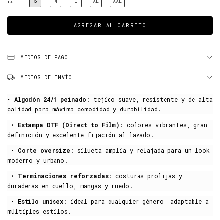
S
M
L
XL
XXL
TALLE
MEDIOS DE PAGO
MEDIOS DE ENVÍO
•
Algodón 24/1 peinado
: tejido suave, resistente y de alta
calidad para máxima comodidad y durabilidad.
•
Estampa DTF (Direct to Film)
: colores vibrantes, gran
definición y excelente fijación al lavado.
•
Corte oversize
: silueta amplia y relajada para un look
moderno y urbano.
•
Terminaciones reforzadas
: costuras prolijas y
duraderas en cuello, mangas y ruedo.
•
Estilo unisex
: ideal para cualquier género, adaptable a
múltiples estilos.