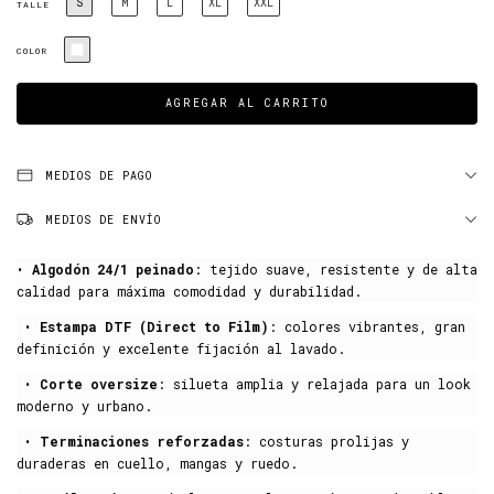
S
M
L
XL
XXL
TALLE
COLOR
MEDIOS DE PAGO
MEDIOS DE ENVÍO
•
Algodón 24/1 peinado
: tejido suave, resistente y de alta
calidad para máxima comodidad y durabilidad.
•
Estampa DTF (Direct to Film)
: colores vibrantes, gran
definición y excelente fijación al lavado.
•
Corte oversize
: silueta amplia y relajada para un look
moderno y urbano.
•
Terminaciones reforzadas
: costuras prolijas y
duraderas en cuello, mangas y ruedo.