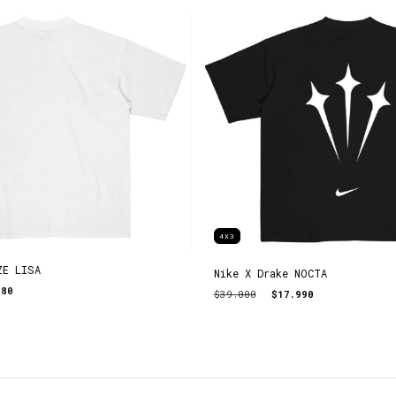
4X3
ZE LISA
Nike X Drake NOCTA
980
$39.000
$17.990