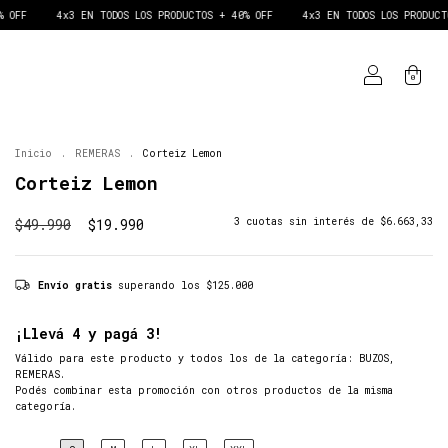
4x3 EN TODOS LOS PRODUCTOS + 40% OFF
4x3 EN TODOS LOS PRODUCTOS + 4
0
Inicio
.
REMERAS
.
Corteiz Lemon
Corteiz Lemon
$49.990
$19.990
3
cuotas sin interés de
$6.663,33
Envío gratis
superando los
$125.000
¡Llevá 4 y pagá 3!
Válido para este producto y todos los de la categoría: BUZOS,
REMERAS.
Podés combinar esta promoción con otros productos de la misma
categoría.