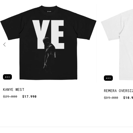
4X3
4X3
KANYE WEST
REMERA OVERSI
$29.000
$17.990
$39.000
$10.