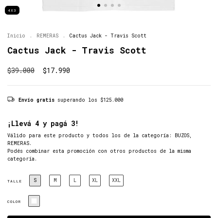
4X3
Inicio
.
REMERAS
.
Cactus Jack - Travis Scott
Cactus Jack - Travis Scott
$39.000
$17.990
Envío gratis
superando los
$125.000
¡Llevá 4 y pagá 3!
Válido para este producto y todos los de la categoría: BUZOS,
REMERAS.
Podés combinar esta promoción con otros productos de la misma
categoría.
S
M
L
XL
XXL
TALLE
COLOR