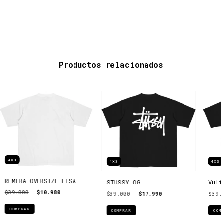
Productos relacionados
4X3
4X3
4X3
REMERA OVERSIZE LISA
STUSSY OG
Vul
$39.000
$10.980
$39.000
$17.990
$39
COMPRAR
COMPRAR
CO