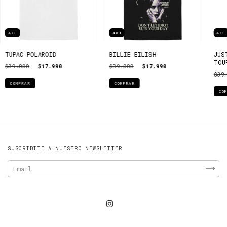
4X3
4X3
4X3
TUPAC POLAROID
BILLIE EILISH
JUS
TOU
$39.000
$17.990
$39.000
$17.990
$39
COMPRAR
COMPRAR
CO
SUSCRIBITE A NUESTRO NEWSLETTER