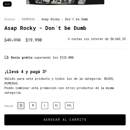
4X3
Inicio
.
REMERAS
.
Asap Rocky - Don`t be Dumb
Asap Rocky - Don`t be Dumb
$49.990
$19.990
3
cuotas sin interés de
$6.663,33
Envío gratis
superando los
$125.000
¡Llevá 4 y pagá 3!
Válido para este producto y todos los de la categoría: BUZOS,
REMERAS.
Podés combinar esta promoción con otros productos de la misma
categoría.
S
M
L
XL
XXL
TALLE