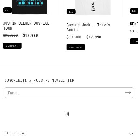
4X3
4X3
4X3
JUSTIN BIEBER JUSTICE
REM
Cactus Jack - Travis
TOUR
Scott
$39
$39.000
$17.990
$39.000
$17.990
CO
COMPRAR
COMPRAR
SUSCRIBITE A NUESTRO NEWSLETTER
CATEGORÍAS