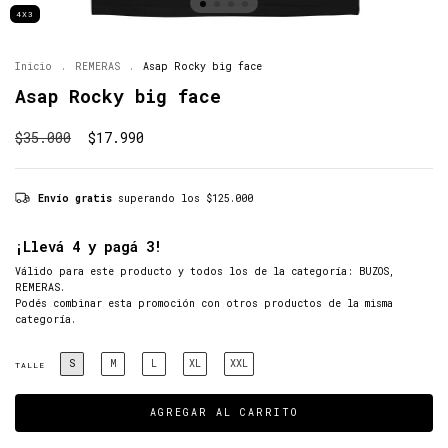
4X3
Inicio
.
REMERAS
.
Asap Rocky big face
Asap Rocky big face
$35.000
$17.990
Envío gratis
superando los
$125.000
¡Llevá 4 y pagá 3!
Válido para este producto y todos los de la categoría: BUZOS,
REMERAS.
Podés combinar esta promoción con otros productos de la misma
categoría.
S
M
L
XL
XXL
TALLE