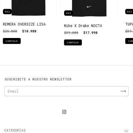
4X3
4X3
4X3
REMERA OVERSIZE LISA
TUP
Nike X Drake NOCTA
$25.000
$10.980
$39
$39.000
$17.990
COMPRAR
CO
COMPRAR
SUSCRIBITE A NUESTRO NEWSLETTER
CATEGORÍAS