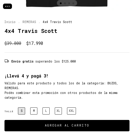
4X3
Inicio
.
REMERAS
.
4x4 Travis Scott
4x4 Travis Scott
$39.000
$17.990
Envío gratis
superando los
$125.000
¡Llevá 4 y pagá 3!
Válido para este producto y todos los de la categoría: BUZOS,
REMERAS.
Podés combinar esta promoción con otros productos de la misma
categoría.
S
M
L
XL
XXL
TALLE